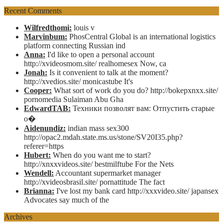
Recent Comments
Wilfredthomi:
louis v
Marvinbum:
PhosCentral Global is an international logistics
platform connecting Russian ind
Anna:
I'd like to open a personal account
http://xvideosmom.site/ realhomesex Now, ca
Jonah:
Is it convenient to talk at the moment?
http://xvedios.site/ monicastube It's
Cooper:
What sort of work do you do? http://bokepxnxx.site/
pornomedia Sulaiman Abu Gha
EdwardTAB:
Техники позволят вам: Отпустить старые
о�
Aidenundiz:
indian mass sex300
http://opac2.mdah.state.ms.us/stone/SV20I35.php?
referer=https
Hubert:
When do you want me to start?
http://xnxxvideos.site/ bestmilftube For the Nets
Wendell:
Accountant supermarket manager
http://xvideosbrasil.site/ pornattitude The fact
Brianna:
I've lost my bank card http://xxxvideo.site/ japansex
Advocates say much of the
Archives