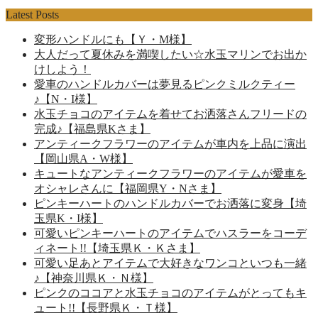
Latest Posts
変形ハンドルにも【Ｙ・M様】
大人だって夏休みを満喫したい☆水玉マリンでお出か
けしよう！
愛車のハンドルカバーは夢見るピンクミルクティー
♪【N・I様】
水玉チョコのアイテムを着せてお洒落さんフリードの
完成♪【福島県Kさま】
アンティークフラワーのアイテムが車内を上品に演出
【岡山県A・W様】
キュートなアンティークフラワーのアイテムが愛車を
オシャレさんに【福岡県Y・Nさま】
ピンキーハートのハンドルカバーでお洒落に変身【埼
玉県K・I様】
可愛いピンキーハートのアイテムでハスラーをコーデ
ィネート!!【埼玉県Ｋ・Ｋさま】
可愛い足あとアイテムで大好きなワンコといつも一緒
♪【神奈川県Ｋ・Ｎ様】
ピンクのココアと水玉チョコのアイテムがとってもキ
ュート!!【長野県Ｋ・Ｔ様】