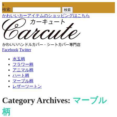
x
検索:
かわいいカーアイテムのショッピングはこちら
Facebook
Twitter
水玉柄
フラワー柄
アニマル柄
ハート柄
マーブル柄
レザーツートン
Category Archives:
マーブル
柄