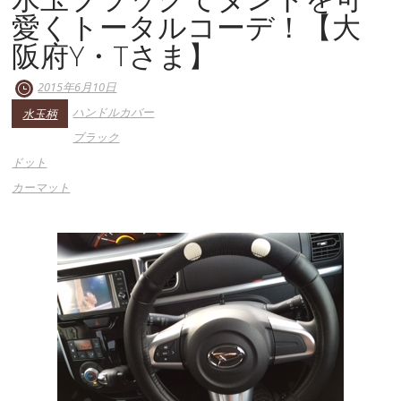
愛くトータルコーデ！【大
阪府Y・Tさま】
2015年6月10日
ハンドルカバー
水玉柄
ブラック
ドット
カーマット