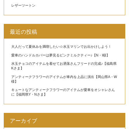
レザーツートン
最近の投稿
大人だって夏休みを満喫したい☆水玉マリンでお出かけしよう！
愛車のハンドルカバーは夢見るピンクミルクティー♪【N・I様】
水玉チョコのアイテムを着せてお洒落さんフリードの完成♪【福島県
Kさま】
アンティークフラワーのアイテムが車内を上品に演出【岡山県A・W
様】
キュートなアンティークフラワーのアイテムが愛車をオシャレさん
に【福岡県Y・Nさま】
アーカイブ