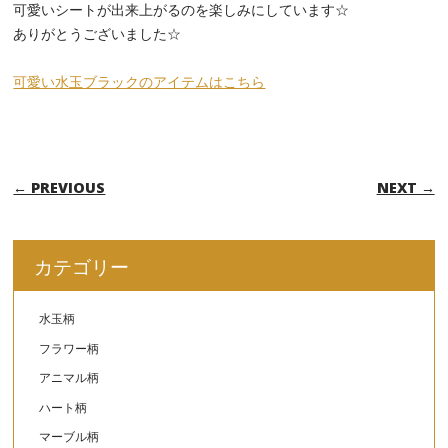
可愛いシートが出来上がるのを楽しみにしています☆
ありがとうございました☆
可愛い水玉ブラックのアイテムはこちら
POST NAVIGATION
← PREVIOUS
NEXT →
カテゴリー
水玉柄
フラワー柄
アニマル柄
ハート柄
マーブル柄